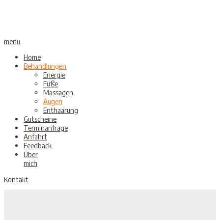
menu
Home
Behandlungen
Energie
Füße
Massagen
Augen
Enthaarung
Gutscheine
Terminanfrage
Anfahrt
Feedback
Über
mich
Kontakt